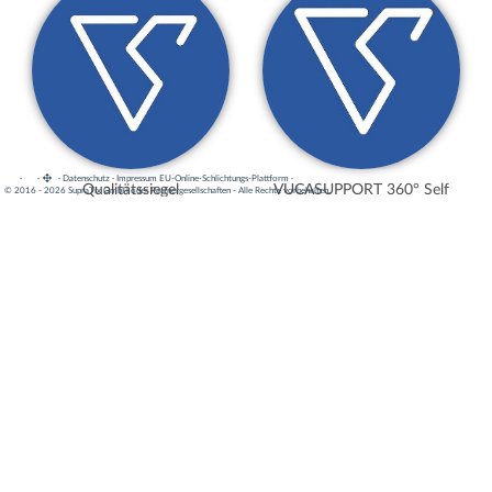
·
·
·
Datenschutz
·
Impressum
EU-Online-Schlichtungs-Plattform
·
VUCASUPPORT 360° Self
Qualitätssiegel
© 2016 - 2026 SupraTix GmbH oder Partnergesellschaften - Alle Rechte vorbehalten.
Assessment
VUCASUPPORT® Starter
Bundle
VUCASUPPORT
Management Dashboard