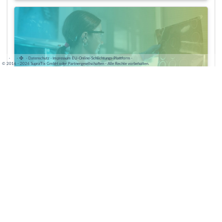
·
·
·
Datenschutz
·
Impressum
EU-Online-Schlichtungs-Plattform
·
© 2016 - 2026 SupraTix GmbH oder Partnergesellschaften - Alle Rechte vorbehalten.
HIPAA-konforme LLM-Lösungen im Gesundheitswesen
Tobias Göcke
MÄRZ 27, 2025 | 2 MINUTE(N)