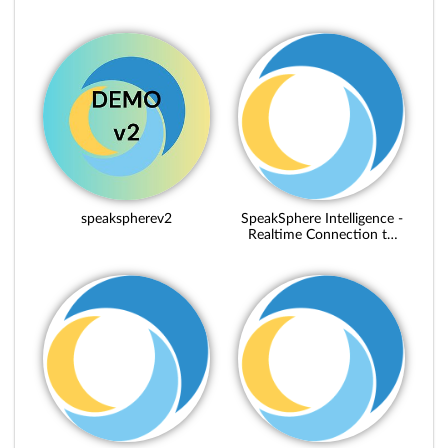
speakspherev2
SpeakSphere Intelligence -
Realtime Connection to
IIoT Data