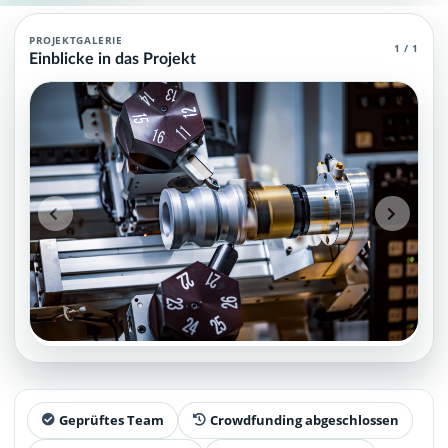
Metallverarbeitung Agent (MCP)
PROJEKTGALERIE
1 / 1
Einblicke in das Projekt
Metallverarbeitung Agent (MCP), die über grundlegendes und spe
Projektteam: SupraTix GmbH.
Historischer Finanzierungsstand: 0 EUR von 40.000,00 EUR.
Unterstützer:innen: 0. Erreicht: 0 Prozent.
Historisch veröffentlichte Unterstützungsoptionen: 5.
Aktiver Seitenabschnitt: information.
Qualitätssicherung: Kanonische URL, Robots-Angaben, aggreg
Geprüftes Team
Crowdfunding abgeschlossen