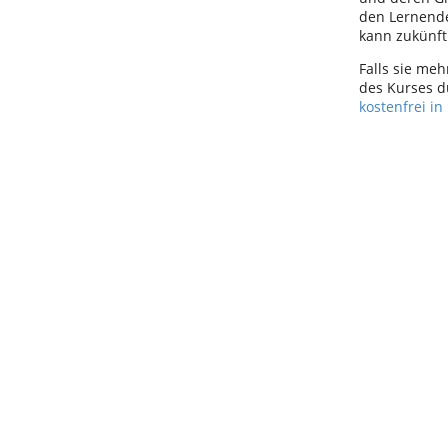
den Lernende
kann zukünfti
Falls sie me
des Kurses d
kostenfrei i