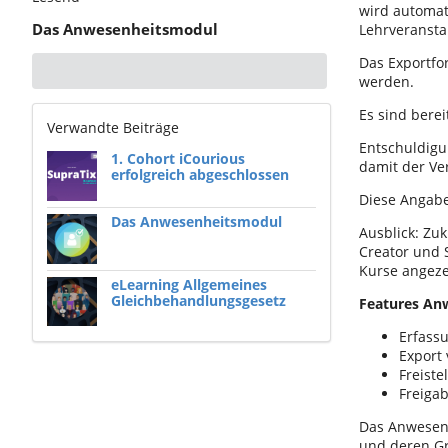
wird automat
Das Anwesenheitsmodul
Lehrveransta
Das Exportfo
werden.
Es sind berei
Verwandte Beiträge
Entschuldigu
1. Cohort iCourious
damit der Ve
erfolgreich abgeschlossen
Diese Angab
Das Anwesenheitsmodul
Ausblick: Zu
Creator und 
Kurse angeze
eLearning Allgemeines
Gleichbehandlungsgesetz
Features An
Erfass
Export 
Freiste
Freigab
Das Anwesenh
und deren Gr