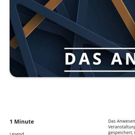
1 Minute
Das Anwesenh
Veranstaltun
gespeichert,
Lesend