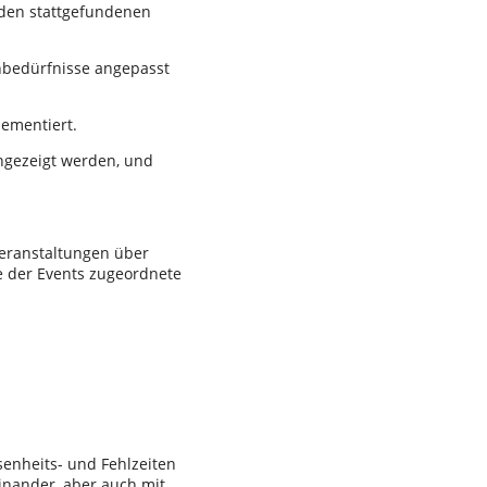
 den stattgefundenen
nbedürfnisse angepasst
plementiert.
ngezeigt werden, und
Veranstaltungen über
e der Events zugeordnete
enheits- und Fehlzeiten
nander, aber auch mit