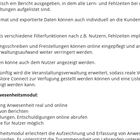
isch ein Bericht ausgegeben, in dem alle Lern- und Fehlzeiten bei
ltungen aufgelistet sind.
rmat und exportierte Daten können auch individuell an die Kunde
ts verschiedene Filterfunktionen nach z.B. Nutzern, Fehlzeiten im
ngsschreiben und Freistellungen können online eingepflegt und a
rwaltungsaufwand weiter verringert werden.
en könne auch dem Nutzer angezeigt werden.
künftig wird die Veranstaltungsverwaltung erweitert, sodass reale 
Store Connect zur Verfügung gestellt werden können und eine List
igt werden kann.
wesenheitsmodul:
ung Anwesenheit real und online
von Berichten
llungen, Entschuldigungen online abrufen
e für Nutzer möglich
eitsmodul erleichtert die Aufzeichnung und Erfassung von Anwes
ünden. Es unterstützt die Zusammenarbeit von Lehrenden unterei