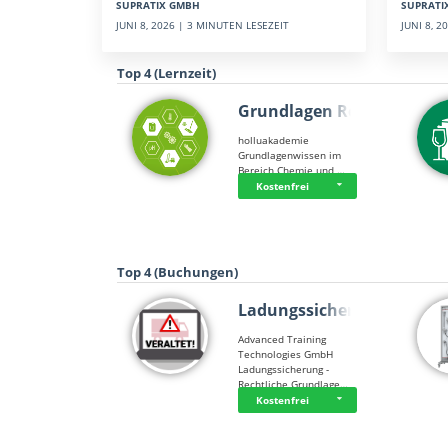
SUPRATI
SUPRATIX GMBH
JUNI 8, 
JUNI 8, 2026 | 3 MINUTEN LESEZEIT
Top 4 (Lernzeit)
Grundlagen Rein…
holluakademie
Grundlagenwissen im
Bereich Chemie und …
Kostenfrei
Top 4 (Buchungen)
Ladungssicherung
Advanced Training
Technologies GmbH
Ladungssicherung -
Rechtliche Grundlage…
Kostenfrei