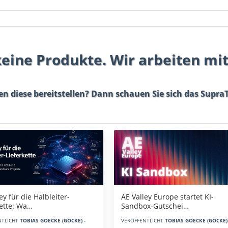
 keine Produkte. Wir arbeiten mi
en diese bereitstellen? Dann schauen Sie sich das
SupraT
AE Valley Europe startet KI-
ey für die Halbleiter-
Sandbox-Gutschei…
kette: Wa…
VERÖFFENTLICHT
TOBIAS GOECKE (GÖCKE) 
NTLICHT
TOBIAS GOECKE (GÖCKE) -