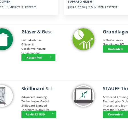
SUPRATIX GMBH
X GMBH
JUNI 8, 2026 | 2 MINUTEN LESEZEIT
2026 | 4 MINUTEN LESEZEIT
Gläser & Geschi…
Grundlage
holluakademie
holluakademie
Gläser- &
Grundlagen BWL
Geschirrreinigung
Kostenfrei
Servicemodul
Kostenfrei
Skillboard Schl…
STAUFF Th
Advanced Training
Advanced Trainin
Technologies GmbH
Technologies Gm
Skillboard Blended
Interactive e-lear
Learning: Hydrauliks…
from the "Hydrau
Ab 46,12 USD
Kostenfrei