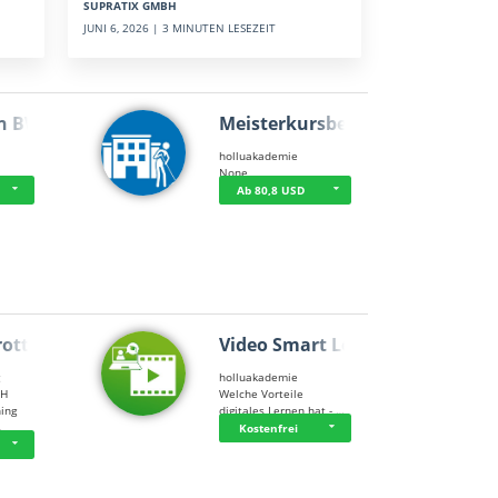
SUPRATIX GMBH
JUNI 6, 2026 | 3 MINUTEN LESEZEIT
n BWL
Meisterkursbegl…
holluakademie
None
Ab 80,8 USD
rottle…
Video Smart Lea…
g
holluakademie
bH
Welche Vorteile
ning
digitales Lernen hat - …
…
Kostenfrei