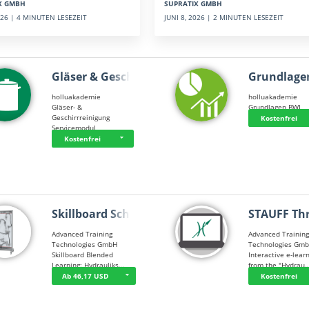
SUPRATIX GMBH
X GMBH
JUNI 8, 2026 | 2 MINUTEN LESEZEIT
2026 | 4 MINUTEN LESEZEIT
Gläser & Geschi…
Grundlage
holluakademie
holluakademie
Gläser- &
Grundlagen BWL
Geschirrreinigung
Kostenfrei
Servicemodul
Kostenfrei
Skillboard Schl…
STAUFF Th
Advanced Training
Advanced Trainin
Technologies GmbH
Technologies Gm
Skillboard Blended
Interactive e-lear
Learning: Hydrauliks…
from the "Hydrau
Ab 46,17 USD
Kostenfrei