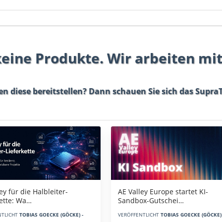
 keine Produkte. Wir arbeiten mi
en diese bereitstellen? Dann schauen Sie sich das
SupraT
AE Valley Europe startet KI-
ey für die Halbleiter-
Sandbox-Gutschei…
kette: Wa…
VERÖFFENTLICHT
TOBIAS GOECKE (GÖCKE) 
NTLICHT
TOBIAS GOECKE (GÖCKE) -