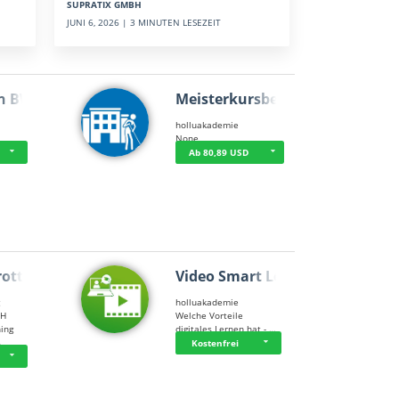
SUPRATIX GMBH
JUNI 6, 2026 | 3 MINUTEN LESEZEIT
n BWL
Meisterkursbegl…
holluakademie
None
Ab 80,89 USD
rottle…
Video Smart Lea…
g
holluakademie
bH
Welche Vorteile
ning
digitales Lernen hat - …
…
Kostenfrei