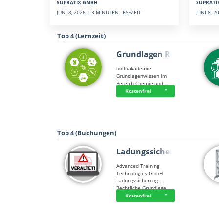
SUPRATI
SUPRATIX GMBH
JUNI 8, 
JUNI 8, 2026 | 3 MINUTEN LESEZEIT
Top 4 (Lernzeit)
Grundlagen Rein…
holluakademie
Grundlagenwissen im
Bereich Chemie und …
Kostenfrei
Top 4 (Buchungen)
Ladungssicherung
Advanced Training
Technologies GmbH
Ladungssicherung -
Rechtliche Grundlage…
Kostenfrei