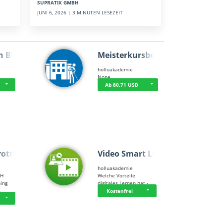
SUPRATIX GMBH
JUNI 6, 2026 | 3 MINUTEN LESEZEIT
n BWL
Meisterkursbegl…
holluakademie
None
Ab 80,71 USD
rottle…
Video Smart Lea…
g
holluakademie
bH
Welche Vorteile
ning
digitales Lernen hat - …
…
Kostenfrei