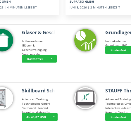
SUPRATIX GMBH
X GMBH
JUNI 8, 2026 | 2 MINUTEN LESEZEIT
2026 | 4 MINUTEN LESEZEIT
Gläser & Geschi…
Grundlage
holluakademie
holluakademie
Gläser- &
Grundlagen BWL
Geschirrreinigung
Kostenfrei
Servicemodul
Kostenfrei
Skillboard Schl…
STAUFF Th
Advanced Training
Advanced Trainin
Technologies GmbH
Technologies Gm
Skillboard Blended
Interactive e-lear
Learning: Hydrauliks…
from the "Hydrau
Ab 46,07 USD
Kostenfrei