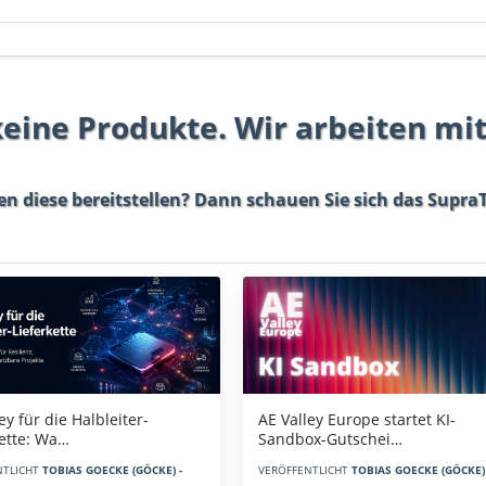
 keine Produkte. Wir arbeiten mi
en diese bereitstellen? Dann schauen Sie sich das
SupraT
AE Valley Europe startet KI-
ey für die Halbleiter-
Sandbox-Gutschei…
kette: Wa…
VERÖFFENTLICHT
TOBIAS GOECKE (GÖCKE) 
NTLICHT
TOBIAS GOECKE (GÖCKE) -