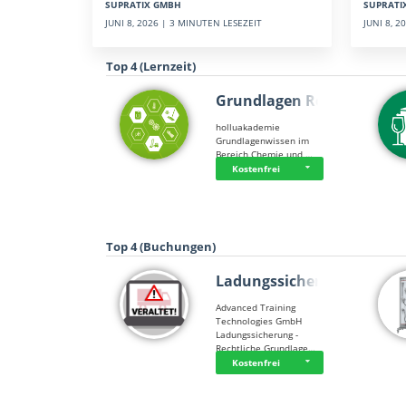
SUPRATI
SUPRATIX GMBH
JUNI 8, 
JUNI 8, 2026 | 3 MINUTEN LESEZEIT
Top 4 (Lernzeit)
Grundlagen Rein…
holluakademie
Grundlagenwissen im
Bereich Chemie und …
Kostenfrei
Top 4 (Buchungen)
Ladungssicherung
Advanced Training
Technologies GmbH
Ladungssicherung -
Rechtliche Grundlage…
Kostenfrei