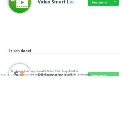
Video Smart Lea…
Kostenfrei
Frisch dabei
·
·
·
Datenschutz
·
Impressum
EU-Online-Schlichtungs-Plattform
·
Pädagogisch-did…
© 2016 - 2026 SupraTix GmbH oder Partnergesellschaften - Alle Rechte vorbehalten.
Kostenfrei
Mittelstand Dig…
Kostenfrei