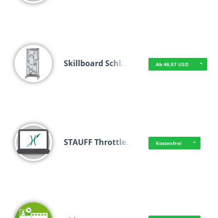
Skillboard Schl…
Ab 46,07 USD
STAUFF Throttle…
Kostenfrei