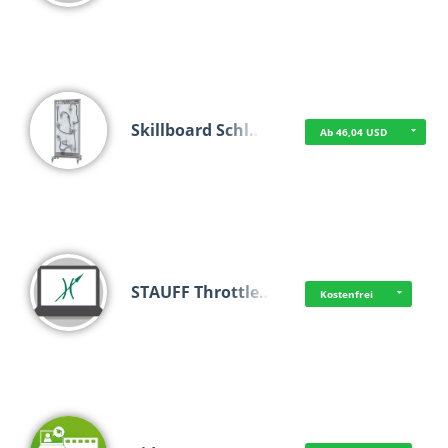
Skillboard Schl…
Ab 46,04 USD
STAUFF Throttle…
Kostenfrei