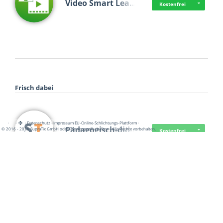
Video Smart Lea…
Kostenfrei
Frisch dabei
·
·
·
Datenschutz
·
Impressum
EU-Online-Schlichtungs-Plattform
·
Pädagogisch-did…
© 2016 - 2026 SupraTix GmbH oder Partnergesellschaften - Alle Rechte vorbehalten.
Kostenfrei
Mittelstand Dig…
Kostenfrei