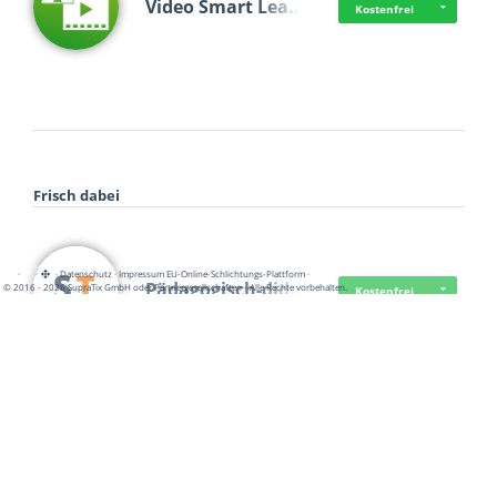
Video Smart Lea…
Kostenfrei
Frisch dabei
·
·
·
Datenschutz
·
Impressum
EU-Online-Schlichtungs-Plattform
·
Pädagogisch-did…
© 2016 - 2026 SupraTix GmbH oder Partnergesellschaften - Alle Rechte vorbehalten.
Kostenfrei
Mittelstand Dig…
Kostenfrei