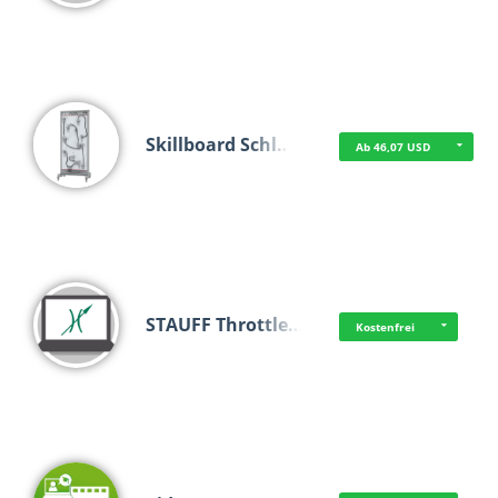
Skillboard Schl…
Ab 46,07 USD
STAUFF Throttle…
Kostenfrei