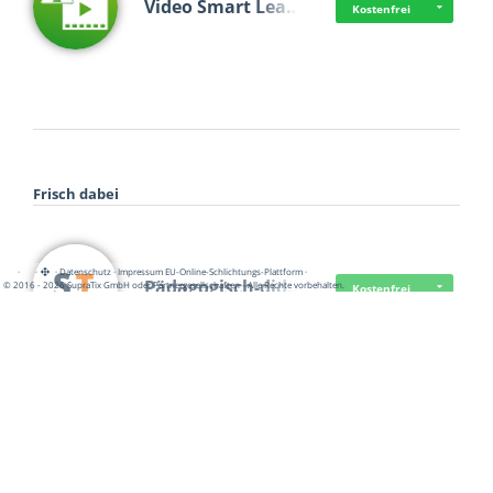
Video Smart Lea…
Kostenfrei
Frisch dabei
·
·
·
Datenschutz
·
Impressum
EU-Online-Schlichtungs-Plattform
·
Pädagogisch-did…
© 2016 - 2026 SupraTix GmbH oder Partnergesellschaften - Alle Rechte vorbehalten.
Kostenfrei
Mittelstand Dig…
Kostenfrei