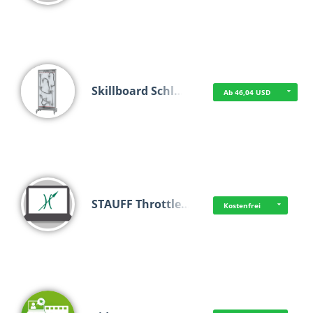
Skillboard Schl…
Ab 46,04 USD
STAUFF Throttle…
Kostenfrei