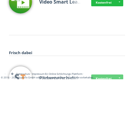
Video Smart Lea…
Kostenfrei
Frisch dabei
·
·
·
Datenschutz
·
Impressum
EU-Online-Schlichtungs-Plattform
·
Pädagogisch-did…
© 2016 - 2026 SupraTix GmbH oder Partnergesellschaften - Alle Rechte vorbehalten.
Kostenfrei
Mittelstand Dig…
Kostenfrei