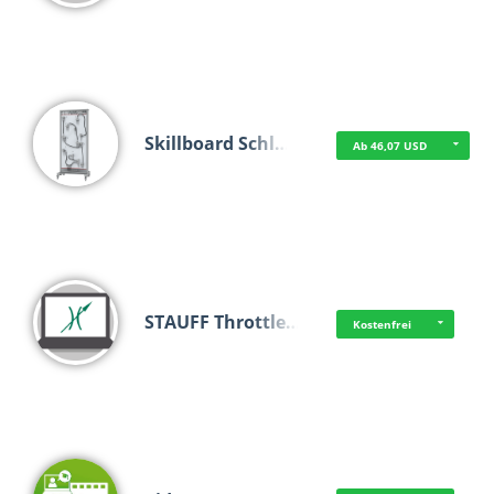
Skillboard Schl…
Ab 46,07 USD
STAUFF Throttle…
Kostenfrei