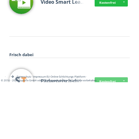
Video Smart Lea…
Kostenfrei
Frisch dabei
·
·
·
Datenschutz
·
Impressum
EU-Online-Schlichtungs-Plattform
·
Pädagogisch-did…
© 2016 - 2026 SupraTix GmbH oder Partnergesellschaften - Alle Rechte vorbehalten.
Kostenfrei
Mittelstand Dig…
Kostenfrei