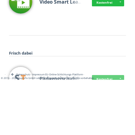
Video Smart Lea…
Kostenfrei
Frisch dabei
·
·
·
Datenschutz
·
Impressum
EU-Online-Schlichtungs-Plattform
·
Pädagogisch-did…
© 2016 - 2026 SupraTix GmbH oder Partnergesellschaften - Alle Rechte vorbehalten.
Kostenfrei
Mittelstand Dig…
Kostenfrei