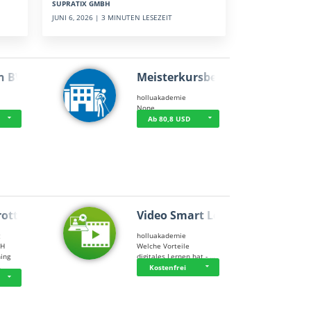
SUPRATIX GMBH
JUNI 6, 2026 | 3 MINUTEN LESEZEIT
n BWL
Meisterkursbegl…
holluakademie
None
Ab 80,8 USD
rottle…
Video Smart Lea…
g
holluakademie
bH
Welche Vorteile
ning
digitales Lernen hat - …
…
Kostenfrei