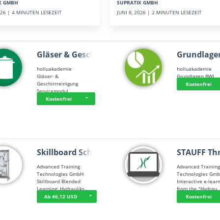
SUPRATIX GMBH
X GMBH
JUNI 8, 2026 | 2 MINUTEN LESEZEIT
2026 | 4 MINUTEN LESEZEIT
Gläser & Geschi…
Grundlage
holluakademie
holluakademie
Gläser- &
Grundlagen BWL
Geschirrreinigung
Kostenfrei
Servicemodul
Kostenfrei
Skillboard Schl…
STAUFF Th
Advanced Training
Advanced Trainin
Technologies GmbH
Technologies Gm
Skillboard Blended
Interactive e-lear
Learning: Hydrauliks…
from the "Hydrau
Ab 46,12 USD
Kostenfrei