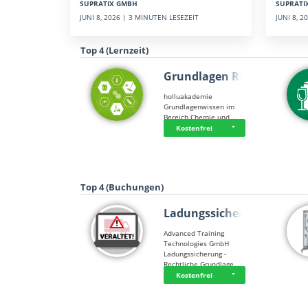
SUPRATI
SUPRATIX GMBH
JUNI 8, 
JUNI 8, 2026 | 3 MINUTEN LESEZEIT
Top 4 (Lernzeit)
Grundlagen Rein…
holluakademie
Grundlagenwissen im
Bereich Chemie und …
Kostenfrei
Top 4 (Buchungen)
Ladungssicherung
Advanced Training
Technologies GmbH
Ladungssicherung -
Rechtliche Grundlage…
Kostenfrei