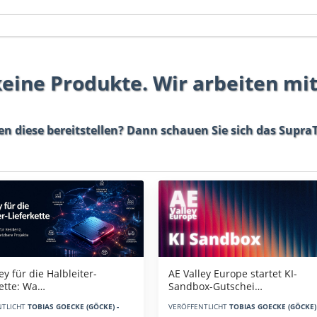
 keine Produkte. Wir arbeiten mi
en diese bereitstellen? Dann schauen Sie sich das
SupraT
AE Valley Europe startet KI-
ey für die Halbleiter-
Sandbox-Gutschei…
kette: Wa…
VERÖFFENTLICHT
TOBIAS GOECKE (GÖCKE) 
NTLICHT
TOBIAS GOECKE (GÖCKE) -