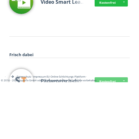
Video Smart Lea…
Kostenfrei
Frisch dabei
·
·
·
Datenschutz
·
Impressum
EU-Online-Schlichtungs-Plattform
·
Pädagogisch-did…
© 2016 - 2026 SupraTix GmbH oder Partnergesellschaften - Alle Rechte vorbehalten.
Kostenfrei
Mittelstand Dig…
Kostenfrei