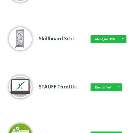
Skillboard Schl…
Ab 46,04 USD
STAUFF Throttle…
Kostenfrei