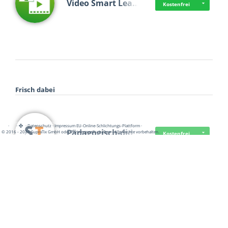
Video Smart Lea…
Kostenfrei
Frisch dabei
·
·
·
Datenschutz
·
Impressum
EU-Online-Schlichtungs-Plattform
·
Pädagogisch-did…
© 2016 - 2026 SupraTix GmbH oder Partnergesellschaften - Alle Rechte vorbehalten.
Kostenfrei
Mittelstand Dig…
Kostenfrei