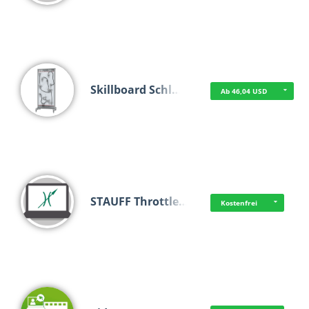
Skillboard Schl…
Ab 46,04 USD
STAUFF Throttle…
Kostenfrei