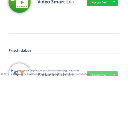
Video Smart Lea…
Kostenfrei
Frisch dabei
·
·
·
Datenschutz
·
Impressum
EU-Online-Schlichtungs-Plattform
·
Pädagogisch-did…
© 2016 - 2026 SupraTix GmbH oder Partnergesellschaften - Alle Rechte vorbehalten.
Kostenfrei
Mittelstand Dig…
Kostenfrei