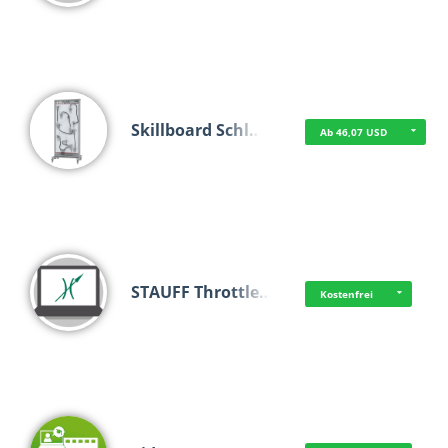
Skillboard Schl…
Ab 46,07 USD
STAUFF Throttle…
Kostenfrei