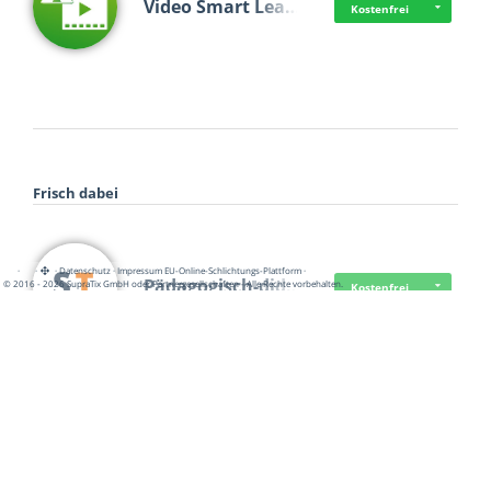
Video Smart Lea…
Kostenfrei
Frisch dabei
·
·
·
Datenschutz
·
Impressum
EU-Online-Schlichtungs-Plattform
·
Pädagogisch-did…
© 2016 - 2026 SupraTix GmbH oder Partnergesellschaften - Alle Rechte vorbehalten.
Kostenfrei
Mittelstand Dig…
Kostenfrei