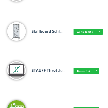
Skillboard Schl…
Ab 46,12 USD
STAUFF Throttle…
Kostenfrei