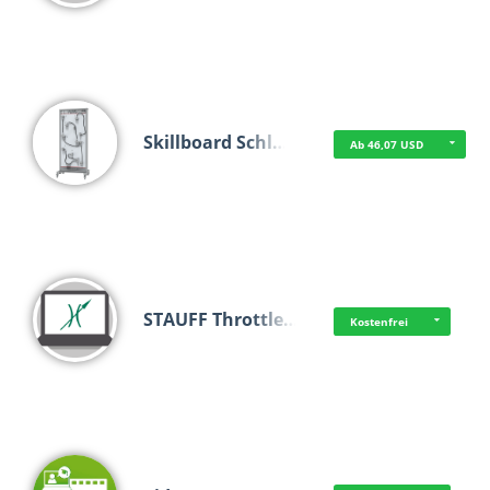
Skillboard Schl…
Ab 46,07 USD
STAUFF Throttle…
Kostenfrei