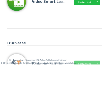
Video Smart Lea…
Kostenfrei
Frisch dabei
·
·
·
Datenschutz
·
Impressum
EU-Online-Schlichtungs-Plattform
·
Pädagogisch-did…
© 2016 - 2026 SupraTix GmbH oder Partnergesellschaften - Alle Rechte vorbehalten.
Kostenfrei
Mittelstand Dig…
Kostenfrei