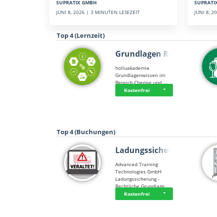
SUPRATI
SUPRATIX GMBH
JUNI 8, 
JUNI 8, 2026 | 3 MINUTEN LESEZEIT
Top 4 (Lernzeit)
Grundlagen Rein…
holluakademie
Grundlagenwissen im
Bereich Chemie und …
Kostenfrei
Top 4 (Buchungen)
Ladungssicherung
Advanced Training
Technologies GmbH
Ladungssicherung -
Rechtliche Grundlage…
Kostenfrei