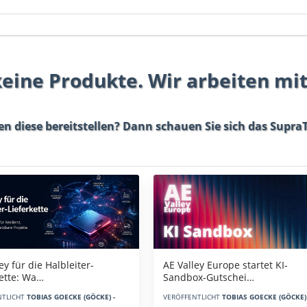
 keine Produkte. Wir arbeiten mi
en diese bereitstellen? Dann schauen Sie sich das
SupraT
AE Valley Europe startet KI-
ey für die Halbleiter-
Sandbox-Gutschei…
kette: Wa…
VERÖFFENTLICHT
TOBIAS GOECKE (GÖCKE) 
NTLICHT
TOBIAS GOECKE (GÖCKE) -