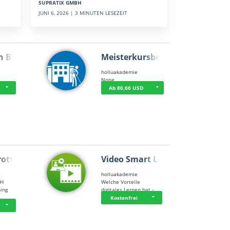
SUPRATIX GMBH
JUNI 6, 2026 | 3 MINUTEN LESEZEIT
n BWL
Meisterkursbegl…
holluakademie
None
Ab 80,66 USD
rottle…
Video Smart Lea…
g
holluakademie
bH
Welche Vorteile
ning
digitales Lernen hat - …
…
Kostenfrei