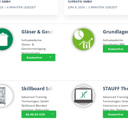
SUPRATIX GMBH
X GMBH
JUNI 8, 2026 | 2 MINUTEN LESEZEIT
2026 | 4 MINUTEN LESEZEIT
Gläser & Geschi…
Grundlage
holluakademie
holluakademie
Gläser- &
Grundlagen BWL
Geschirrreinigung
Kostenfrei
Servicemodul
Kostenfrei
Skillboard Schl…
STAUFF Th
Advanced Training
Advanced Trainin
Technologies GmbH
Technologies Gm
Skillboard Blended
Interactive e-lear
Learning: Hydrauliks…
from the "Hydrau
Ab 46,04 USD
Kostenfrei