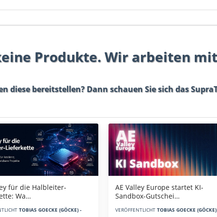
 keine Produkte. Wir arbeiten mi
en diese bereitstellen? Dann schauen Sie sich das
SupraT
AE Valley Europe startet KI-
ey für die Halbleiter-
Sandbox-Gutschei…
kette: Wa…
VERÖFFENTLICHT
TOBIAS GOECKE (GÖCKE) 
NTLICHT
TOBIAS GOECKE (GÖCKE) -