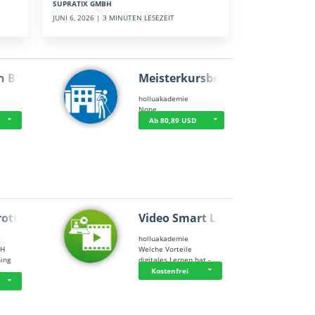
SUPRATIX GMBH
JUNI 6, 2026 | 3 MINUTEN LESEZEIT
n BWL
Meisterkursbegl…
holluakademie
None
Ab 80,89 USD
rottle…
Video Smart Lea…
g
holluakademie
bH
Welche Vorteile
ning
digitales Lernen hat - …
…
Kostenfrei