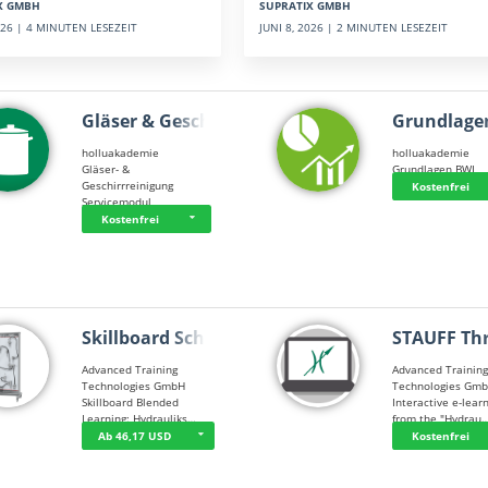
SUPRATIX GMBH
X GMBH
JUNI 8, 2026 | 2 MINUTEN LESEZEIT
2026 | 4 MINUTEN LESEZEIT
Gläser & Geschi…
Grundlage
holluakademie
holluakademie
Gläser- &
Grundlagen BWL
Geschirrreinigung
Kostenfrei
Servicemodul
Kostenfrei
Skillboard Schl…
STAUFF Th
Advanced Training
Advanced Trainin
Technologies GmbH
Technologies Gm
Skillboard Blended
Interactive e-lear
Learning: Hydrauliks…
from the "Hydrau
Ab 46,17 USD
Kostenfrei