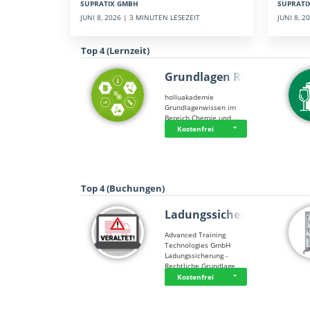
SUPRATI
SUPRATIX GMBH
JUNI 8, 
JUNI 8, 2026 | 3 MINUTEN LESEZEIT
Top 4 (Lernzeit)
Grundlagen Rein…
holluakademie
Grundlagenwissen im
Bereich Chemie und …
Kostenfrei
Top 4 (Buchungen)
Ladungssicherung
Advanced Training
Technologies GmbH
Ladungssicherung -
Rechtliche Grundlage…
Kostenfrei