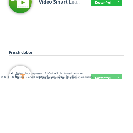
Video Smart Lea…
Kostenfrei
Frisch dabei
·
·
·
Datenschutz
·
Impressum
EU-Online-Schlichtungs-Plattform
·
Pädagogisch-did…
© 2016 - 2026 SupraTix GmbH oder Partnergesellschaften - Alle Rechte vorbehalten.
Kostenfrei
Mittelstand Dig…
Kostenfrei