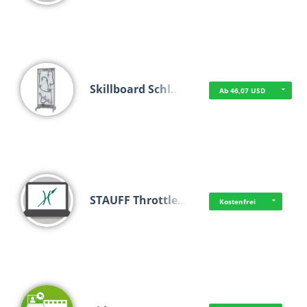
Skillboard Schl…
Ab 46,07 USD
STAUFF Throttle…
Kostenfrei