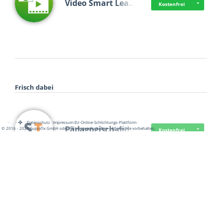
Video Smart Lea…
Kostenfrei
Frisch dabei
·
·
·
Datenschutz
·
Impressum
EU-Online-Schlichtungs-Plattform
·
Pädagogisch-did…
© 2016 - 2026 SupraTix GmbH oder Partnergesellschaften - Alle Rechte vorbehalten.
Kostenfrei
Mittelstand Dig…
Kostenfrei