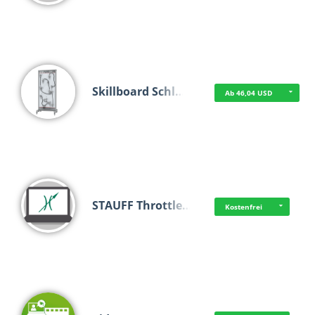
Skillboard Schl…
Ab 46,04 USD
STAUFF Throttle…
Kostenfrei