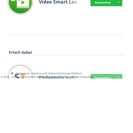
Video Smart Lea…
Kostenfrei
Frisch dabei
·
·
·
Datenschutz
·
Impressum
EU-Online-Schlichtungs-Plattform
·
Pädagogisch-did…
© 2016 - 2026 SupraTix GmbH oder Partnergesellschaften - Alle Rechte vorbehalten.
Kostenfrei
Mittelstand Dig…
Kostenfrei