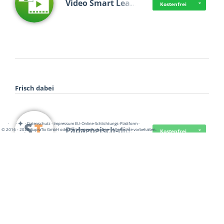
Video Smart Lea…
Kostenfrei
Frisch dabei
·
·
·
Datenschutz
·
Impressum
EU-Online-Schlichtungs-Plattform
·
Pädagogisch-did…
© 2016 - 2026 SupraTix GmbH oder Partnergesellschaften - Alle Rechte vorbehalten.
Kostenfrei
Mittelstand Dig…
Kostenfrei