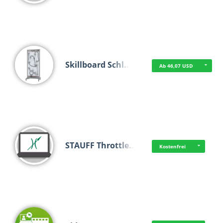
Skillboard Schl…
Ab 46,07 USD
STAUFF Throttle…
Kostenfrei