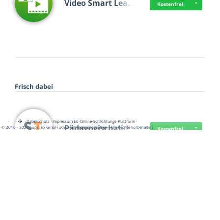
Video Smart Lea…
Kostenfrei
Frisch dabei
·
·
·
Datenschutz
·
Impressum
EU-Online-Schlichtungs-Plattform
·
Pädagogisch-did…
© 2016 - 2026 SupraTix GmbH oder Partnergesellschaften - Alle Rechte vorbehalten.
Kostenfrei
Mittelstand Dig…
Kostenfrei