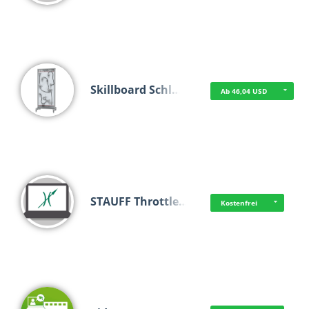
Skillboard Schl…
Ab 46,04 USD
STAUFF Throttle…
Kostenfrei