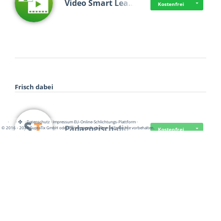
Video Smart Lea…
Kostenfrei
Frisch dabei
·
·
·
Datenschutz
·
Impressum
EU-Online-Schlichtungs-Plattform
·
Pädagogisch-did…
© 2016 - 2026 SupraTix GmbH oder Partnergesellschaften - Alle Rechte vorbehalten.
Kostenfrei
Mittelstand Dig…
Kostenfrei