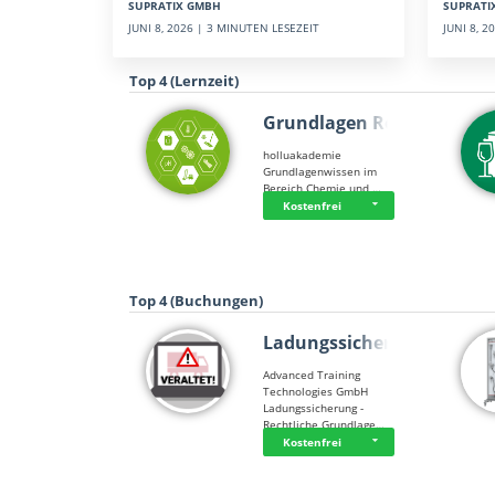
SUPRATI
SUPRATIX GMBH
JUNI 8, 
JUNI 8, 2026 | 3 MINUTEN LESEZEIT
Top 4 (Lernzeit)
Grundlagen Rein…
holluakademie
Grundlagenwissen im
Bereich Chemie und …
Kostenfrei
Top 4 (Buchungen)
Ladungssicherung
Advanced Training
Technologies GmbH
Ladungssicherung -
Rechtliche Grundlage…
Kostenfrei