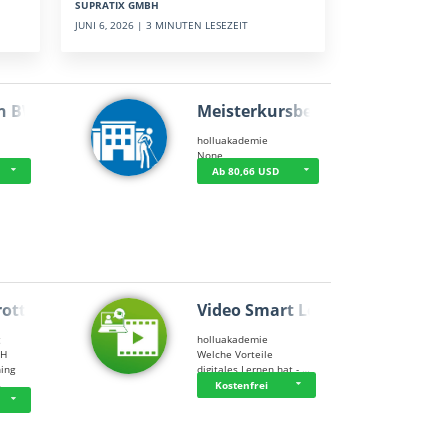
SUPRATIX GMBH
JUNI 6, 2026 | 3 MINUTEN LESEZEIT
n BWL
Meisterkursbegl…
holluakademie
None
Ab 80,66 USD
rottle…
Video Smart Lea…
g
holluakademie
bH
Welche Vorteile
ning
digitales Lernen hat - …
…
Kostenfrei