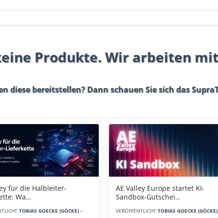
 keine Produkte. Wir arbeiten mi
en diese bereitstellen? Dann schauen Sie sich das
SupraT
AE Valley Europe startet KI-
ey für die Halbleiter-
Sandbox-Gutschei…
kette: Wa…
VERÖFFENTLICHT
TOBIAS GOECKE (GÖCKE) 
NTLICHT
TOBIAS GOECKE (GÖCKE) -