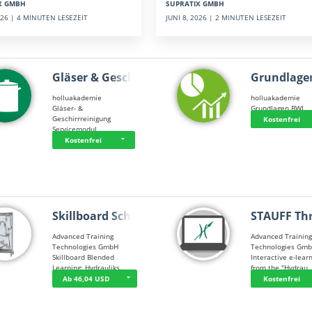
SUPRATIX GMBH
X GMBH
JUNI 8, 2026 | 2 MINUTEN LESEZEIT
2026 | 4 MINUTEN LESEZEIT
Gläser & Geschi…
Grundlage
holluakademie
holluakademie
Gläser- &
Grundlagen BWL
Geschirrreinigung
Kostenfrei
Servicemodul
Kostenfrei
Skillboard Schl…
STAUFF Th
Advanced Training
Advanced Trainin
Technologies GmbH
Technologies Gm
Skillboard Blended
Interactive e-lear
Learning: Hydrauliks…
from the "Hydrau
Ab 46,04 USD
Kostenfrei