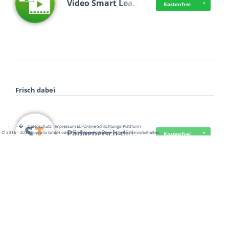
Video Smart Lea…
Kostenfrei
Frisch dabei
·
·
·
Datenschutz
·
Impressum
EU-Online-Schlichtungs-Plattform
·
Pädagogisch-did…
© 2016 - 2026 SupraTix GmbH oder Partnergesellschaften - Alle Rechte vorbehalten.
Kostenfrei
Mittelstand Dig…
Kostenfrei