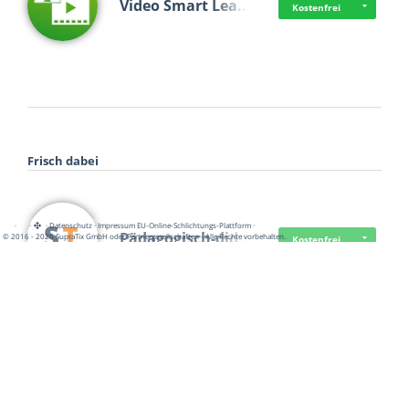
Video Smart Lea…
Kostenfrei
Frisch dabei
·
·
·
Datenschutz
·
Impressum
EU-Online-Schlichtungs-Plattform
·
Pädagogisch-did…
© 2016 - 2026 SupraTix GmbH oder Partnergesellschaften - Alle Rechte vorbehalten.
Kostenfrei
Mittelstand Dig…
Kostenfrei