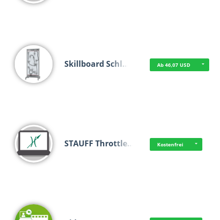
Skillboard Schl…
Ab 46,07 USD
STAUFF Throttle…
Kostenfrei