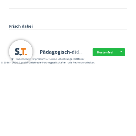
Frisch dabei
Pädagogisch-did…
Kostenfrei
·
·
·
Datenschutz
·
Impressum
EU-Online-Schlichtungs-Plattform
·
© 2016 - 2026 SupraTix GmbH oder Partnergesellschaften - Alle Rechte vorbehalten.
Mittelstand Dig…
Kostenfrei