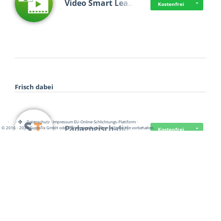
Video Smart Lea…
Kostenfrei
Frisch dabei
·
·
·
Datenschutz
·
Impressum
EU-Online-Schlichtungs-Plattform
·
Pädagogisch-did…
© 2016 - 2026 SupraTix GmbH oder Partnergesellschaften - Alle Rechte vorbehalten.
Kostenfrei
Mittelstand Dig…
Kostenfrei