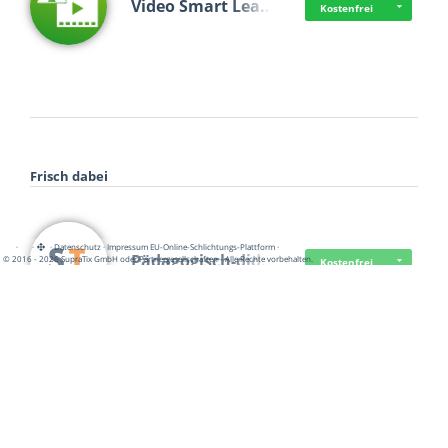
Video Smart Lea…
Kostenfrei
Frisch dabei
·
·
·
Datenschutz
·
Impressum
EU-Online-Schlichtungs-Plattform
·
Pädagogisch-did…
© 2016 - 2026 SupraTix GmbH oder Partnergesellschaften - Alle Rechte vorbehalten.
Kostenfrei
Mittelstand Dig…
Kostenfrei