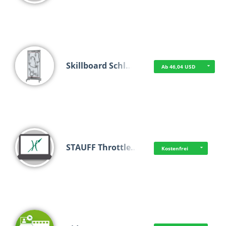
Skillboard Schl…
Ab 46,04 USD
STAUFF Throttle…
Kostenfrei