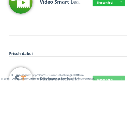
Video Smart Lea…
Kostenfrei
Frisch dabei
·
·
·
Datenschutz
·
Impressum
EU-Online-Schlichtungs-Plattform
·
Pädagogisch-did…
© 2016 - 2026 SupraTix GmbH oder Partnergesellschaften - Alle Rechte vorbehalten.
Kostenfrei
Mittelstand Dig…
Kostenfrei