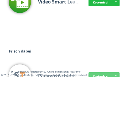
Video Smart Lea…
Kostenfrei
Frisch dabei
·
·
·
Datenschutz
·
Impressum
EU-Online-Schlichtungs-Plattform
·
Pädagogisch-did…
© 2016 - 2026 SupraTix GmbH oder Partnergesellschaften - Alle Rechte vorbehalten.
Kostenfrei
Mittelstand Dig…
Kostenfrei