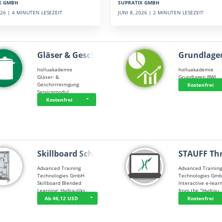
SUPRATIX GMBH
X GMBH
JUNI 8, 2026 | 2 MINUTEN LESEZEIT
2026 | 4 MINUTEN LESEZEIT
Gläser & Geschi…
Grundlage
holluakademie
holluakademie
Gläser- &
Grundlagen BWL
Geschirrreinigung
Kostenfrei
Servicemodul
Kostenfrei
Skillboard Schl…
STAUFF Th
Advanced Training
Advanced Trainin
Technologies GmbH
Technologies Gm
Skillboard Blended
Interactive e-lear
Learning: Hydrauliks…
from the "Hydrau
Ab 46,12 USD
Kostenfrei