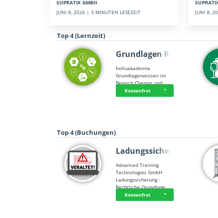
SUPRATI
SUPRATIX GMBH
JUNI 8, 
JUNI 8, 2026 | 3 MINUTEN LESEZEIT
Top 4 (Lernzeit)
Grundlagen Rein…
holluakademie
Grundlagenwissen im
Bereich Chemie und …
Kostenfrei
Top 4 (Buchungen)
Ladungssicherung
Advanced Training
Technologies GmbH
Ladungssicherung -
Rechtliche Grundlage…
Kostenfrei