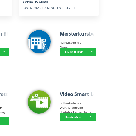
SUPRATIX GMBH
JUNI 6, 2026 | 3 MINUTEN LESEZEIT
n BWL
Meisterkursbegl…
holluakademie
None
Ab 80,8 USD
rottle…
Video Smart Lea…
g
holluakademie
bH
Welche Vorteile
ning
digitales Lernen hat - …
…
Kostenfrei