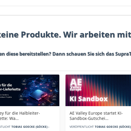
 keine Produkte. Wir arbeiten mi
en diese bereitstellen? Dann schauen Sie sich das
SupraT
AE Valley Europe startet KI-
ey für die Halbleiter-
Sandbox-Gutschei…
kette: Wa…
VERÖFFENTLICHT
TOBIAS GOECKE (GÖCKE) 
NTLICHT
TOBIAS GOECKE (GÖCKE) -