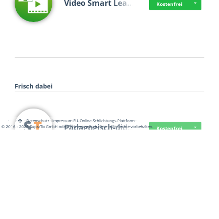
Video Smart Lea…
Kostenfrei
Frisch dabei
·
·
·
Datenschutz
·
Impressum
EU-Online-Schlichtungs-Plattform
·
Pädagogisch-did…
© 2016 - 2026 SupraTix GmbH oder Partnergesellschaften - Alle Rechte vorbehalten.
Kostenfrei
Mittelstand Dig…
Kostenfrei