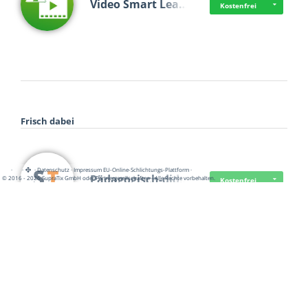
Video Smart Lea…
Kostenfrei
Frisch dabei
·
·
·
Datenschutz
·
Impressum
EU-Online-Schlichtungs-Plattform
·
Pädagogisch-did…
© 2016 - 2026 SupraTix GmbH oder Partnergesellschaften - Alle Rechte vorbehalten.
Kostenfrei
Mittelstand Dig…
Kostenfrei