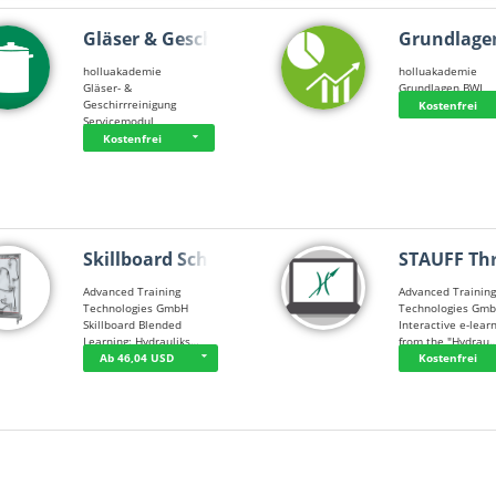
Gläser & Geschi…
Grundlage
holluakademie
holluakademie
Gläser- &
Grundlagen BWL
Geschirrreinigung
Kostenfrei
Servicemodul
Kostenfrei
Skillboard Schl…
STAUFF Th
Advanced Training
Advanced Trainin
Technologies GmbH
Technologies Gm
Skillboard Blended
Interactive e-lear
Learning: Hydrauliks…
from the "Hydrau
Ab 46,04 USD
Kostenfrei