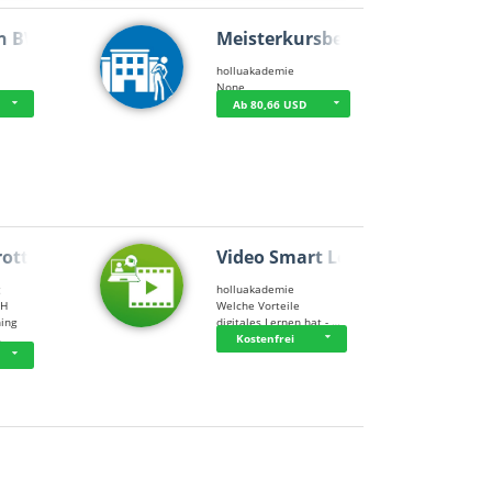
n BWL
Meisterkursbegl…
holluakademie
None
Ab 80,66 USD
rottle…
Video Smart Lea…
g
holluakademie
bH
Welche Vorteile
ning
digitales Lernen hat - …
…
Kostenfrei