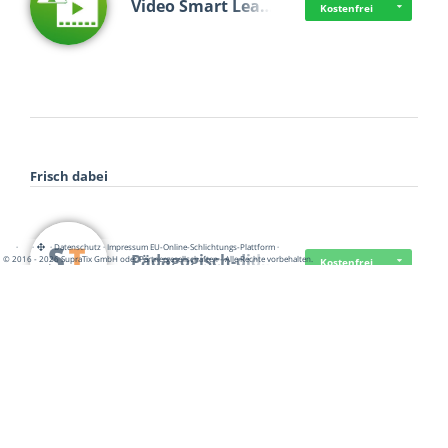
Video Smart Lea…
Kostenfrei
Frisch dabei
·
·
·
Datenschutz
·
Impressum
EU-Online-Schlichtungs-Plattform
·
Pädagogisch-did…
© 2016 - 2026 SupraTix GmbH oder Partnergesellschaften - Alle Rechte vorbehalten.
Kostenfrei
Mittelstand Dig…
Kostenfrei