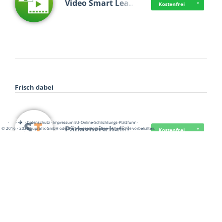
Video Smart Lea…
Kostenfrei
Frisch dabei
·
·
·
Datenschutz
·
Impressum
EU-Online-Schlichtungs-Plattform
·
Pädagogisch-did…
© 2016 - 2026 SupraTix GmbH oder Partnergesellschaften - Alle Rechte vorbehalten.
Kostenfrei
Mittelstand Dig…
Kostenfrei