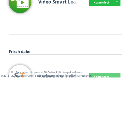
Video Smart Lea…
Kostenfrei
Frisch dabei
·
·
·
Datenschutz
·
Impressum
EU-Online-Schlichtungs-Plattform
·
Pädagogisch-did…
© 2016 - 2026 SupraTix GmbH oder Partnergesellschaften - Alle Rechte vorbehalten.
Kostenfrei
Mittelstand Dig…
Kostenfrei