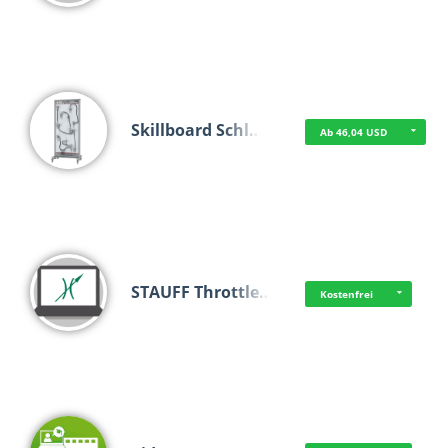
Skillboard Schl…
Ab 46,04 USD
STAUFF Throttle…
Kostenfrei