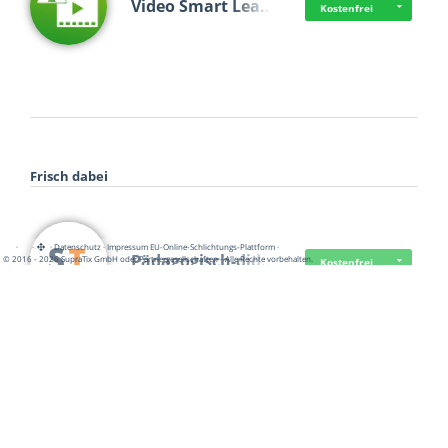
Video Smart Lea…
Kostenfrei
Frisch dabei
·
·
·
Datenschutz
·
Impressum
EU-Online-Schlichtungs-Plattform
·
Pädagogisch-did…
© 2016 - 2026 SupraTix GmbH oder Partnergesellschaften - Alle Rechte vorbehalten.
Kostenfrei
Mittelstand Dig…
Kostenfrei