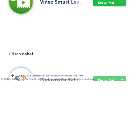
Video Smart Lea…
Kostenfrei
Frisch dabei
·
·
·
Datenschutz
·
Impressum
EU-Online-Schlichtungs-Plattform
·
Pädagogisch-did…
© 2016 - 2026 SupraTix GmbH oder Partnergesellschaften - Alle Rechte vorbehalten.
Kostenfrei
Mittelstand Dig…
Kostenfrei