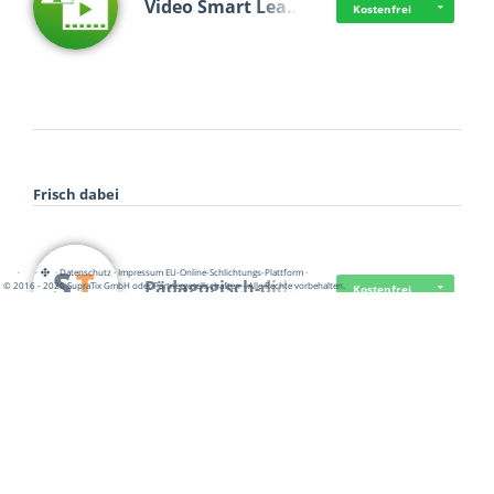
Video Smart Lea…
Kostenfrei
Frisch dabei
·
·
·
Datenschutz
·
Impressum
EU-Online-Schlichtungs-Plattform
·
Pädagogisch-did…
© 2016 - 2026 SupraTix GmbH oder Partnergesellschaften - Alle Rechte vorbehalten.
Kostenfrei
Mittelstand Dig…
Kostenfrei