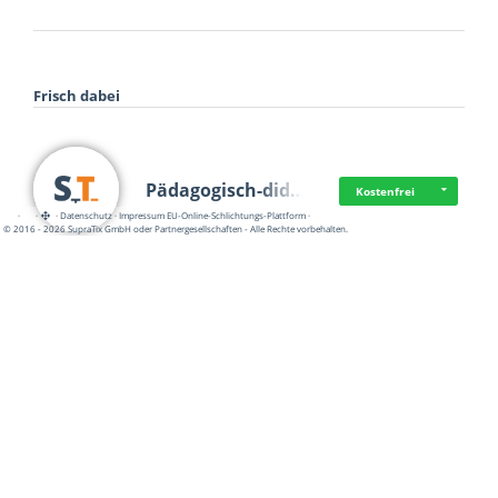
Frisch dabei
Pädagogisch-did…
Kostenfrei
·
·
·
Datenschutz
·
Impressum
EU-Online-Schlichtungs-Plattform
·
© 2016 - 2026 SupraTix GmbH oder Partnergesellschaften - Alle Rechte vorbehalten.
Mittelstand Dig…
Kostenfrei