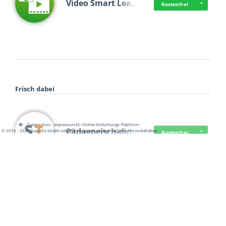
Video Smart Lea…
Kostenfrei
Frisch dabei
·
·
·
Datenschutz
·
Impressum
EU-Online-Schlichtungs-Plattform
·
Pädagogisch-did…
© 2016 - 2026 SupraTix GmbH oder Partnergesellschaften - Alle Rechte vorbehalten.
Kostenfrei
Mittelstand Dig…
Kostenfrei