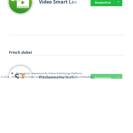
Video Smart Lea…
Kostenfrei
Frisch dabei
·
·
·
Datenschutz
·
Impressum
EU-Online-Schlichtungs-Plattform
·
Pädagogisch-did…
© 2016 - 2026 SupraTix GmbH oder Partnergesellschaften - Alle Rechte vorbehalten.
Kostenfrei
Mittelstand Dig…
Kostenfrei