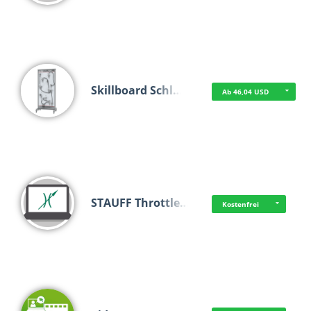
Skillboard Schl…
Ab 46,04 USD
STAUFF Throttle…
Kostenfrei