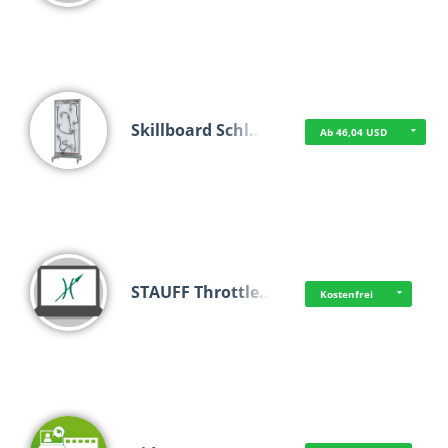
Skillboard Schl…
Ab 46,04 USD
STAUFF Throttle…
Kostenfrei