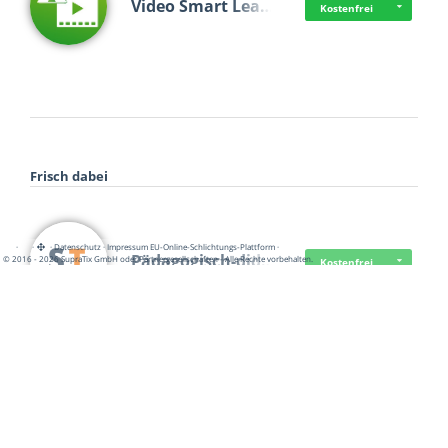
Video Smart Lea…
Kostenfrei
Frisch dabei
·
·
·
Datenschutz
·
Impressum
EU-Online-Schlichtungs-Plattform
·
Pädagogisch-did…
© 2016 - 2026 SupraTix GmbH oder Partnergesellschaften - Alle Rechte vorbehalten.
Kostenfrei
Mittelstand Dig…
Kostenfrei